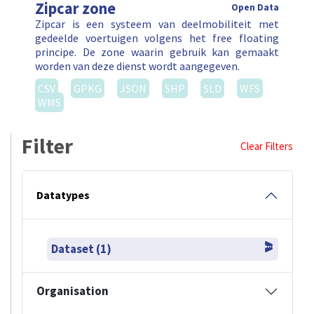
Zipcar zone
Open Data
Zipcar is een systeem van deelmobiliteit met
gedeelde voertuigen volgens het free floating
principe. De zone waarin gebruik kan gemaakt
worden van deze dienst wordt aangegeven.
CSV
GPKG
JSON
SHP
SLD
WFS
WMS
Filter
Clear Filters
Datatypes
Dataset (1)
Organisation