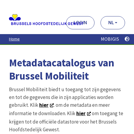
Aller
au
contenu
principal
LOGIN
NL
MOBIGIS
Home
Metadatacatalogus van
Brussel Mobiliteit
Brussel Mobiliteit biedt u toegang tot zijn gegevens
en tot de gegevens die in zijn applicaties worden
gebruikt. Klik
hier
. om de metadata en meer
informatie te downloaden. Klik
hier
om toegang te
krijgen tot de officiële datastore voor het Brussels
Hoofdstedelijk Gewest.