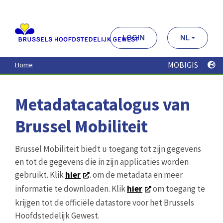
Aller
au
contenu
principal
LOGIN
NL
MOBIGIS
Home
Metadatacatalogus van
Brussel Mobiliteit
Brussel Mobiliteit biedt u toegang tot zijn gegevens
en tot de gegevens die in zijn applicaties worden
gebruikt. Klik
hier
. om de metadata en meer
informatie te downloaden. Klik
hier
om toegang te
krijgen tot de officiële datastore voor het Brussels
Hoofdstedelijk Gewest.