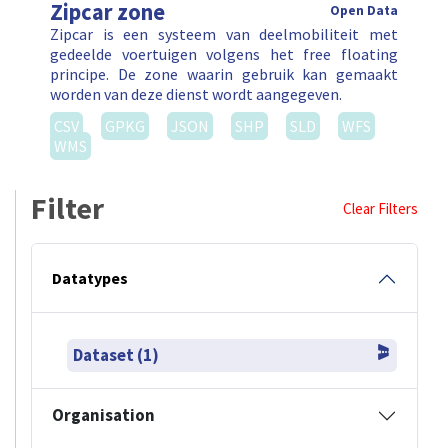
Zipcar zone
Open Data
Zipcar is een systeem van deelmobiliteit met
gedeelde voertuigen volgens het free floating
principe. De zone waarin gebruik kan gemaakt
worden van deze dienst wordt aangegeven.
CSV
GPKG
JSON
SHP
SLD
WFS
WMS
Filter
Clear Filters
Datatypes
Dataset (1)
Organisation