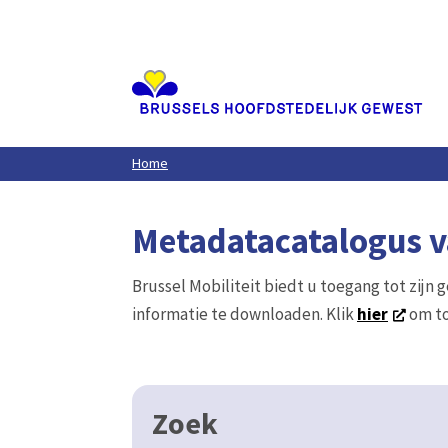
Aller
au
contenu
principal
Home
Metadatacatalogus va
Brussel Mobiliteit biedt u toegang tot zijn 
informatie te downloaden. Klik
hier
om to
Zoek