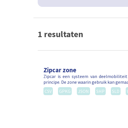
1 resultaten
Zipcar zone
Zipcar is een systeem van deelmobilitei
principe. De zone waarin gebruik kan gema
CSV
GPKG
JSON
SHP
SLD