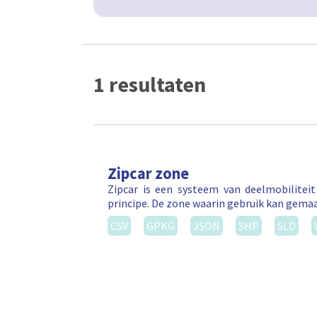
1 resultaten
Zipcar zone
Zipcar is een systeem van deelmobilitei
principe. De zone waarin gebruik kan gema
CSV
GPKG
JSON
SHP
SLD