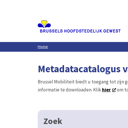
Aller
au
contenu
principal
Home
Metadatacatalogus va
Brussel Mobiliteit biedt u toegang tot zijn 
informatie te downloaden. Klik
hier
om to
Zoek