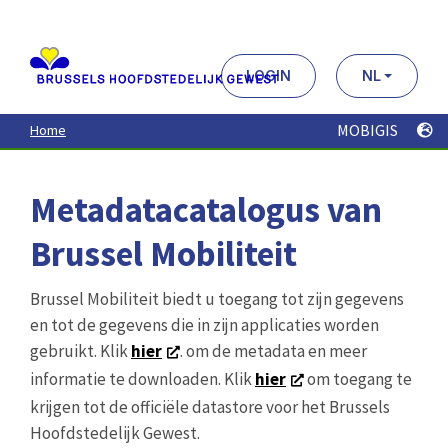
Aller
au
contenu
principal
LOGIN
NL
MOBIGIS
Home
Metadatacatalogus van
Brussel Mobiliteit
Brussel Mobiliteit biedt u toegang tot zijn gegevens
en tot de gegevens die in zijn applicaties worden
gebruikt. Klik
hier
. om de metadata en meer
informatie te downloaden. Klik
hier
om toegang te
krijgen tot de officiële datastore voor het Brussels
Hoofdstedelijk Gewest.