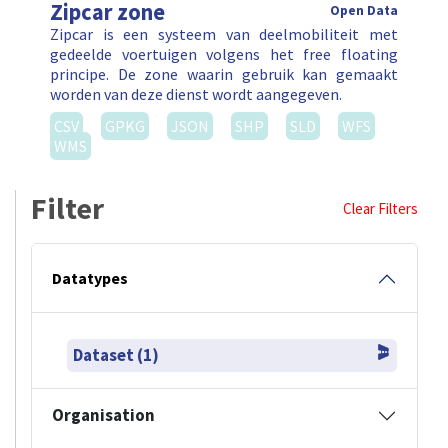
Zipcar zone
Open Data
Zipcar is een systeem van deelmobiliteit met
gedeelde voertuigen volgens het free floating
principe. De zone waarin gebruik kan gemaakt
worden van deze dienst wordt aangegeven.
CSV
GPKG
JSON
SHP
SLD
WFS
WMS
Filter
Clear Filters
Datatypes
Dataset (1)
Organisation