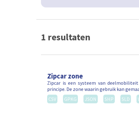
1 resultaten
Zipcar zone
Zipcar is een systeem van deelmobilitei
principe. De zone waarin gebruik kan gema
CSV
GPKG
JSON
SHP
SLD