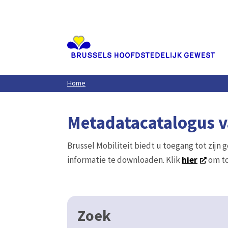
Aller
au
contenu
principal
Home
Metadatacatalogus va
Brussel Mobiliteit biedt u toegang tot zijn 
informatie te downloaden. Klik
hier
om to
Zoek