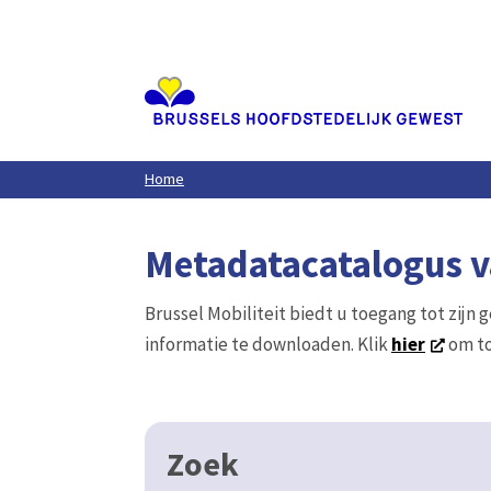
Aller
au
contenu
principal
Home
Metadatacatalogus va
Brussel Mobiliteit biedt u toegang tot zijn 
informatie te downloaden. Klik
hier
om to
Zoek