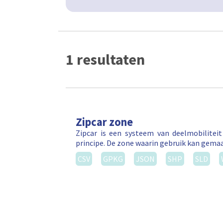
1 resultaten
Zipcar zone
Zipcar is een systeem van deelmobilitei
principe. De zone waarin gebruik kan gema
CSV
GPKG
JSON
SHP
SLD