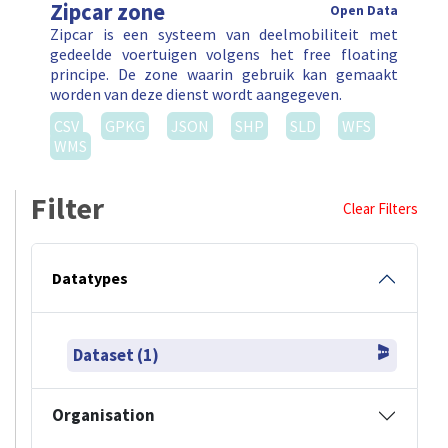
Zipcar zone
Open Data
Zipcar is een systeem van deelmobiliteit met
gedeelde voertuigen volgens het free floating
principe. De zone waarin gebruik kan gemaakt
worden van deze dienst wordt aangegeven.
CSV
GPKG
JSON
SHP
SLD
WFS
WMS
Filter
Clear Filters
Datatypes
Dataset (1)
Organisation