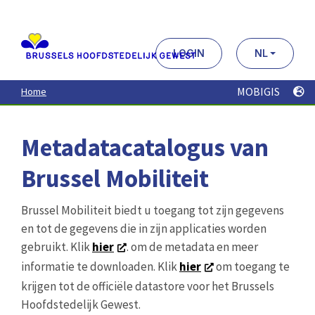
Aller
au
contenu
principal
LOGIN
NL
MOBIGIS
Home
Metadatacatalogus van
Brussel Mobiliteit
Brussel Mobiliteit biedt u toegang tot zijn gegevens
en tot de gegevens die in zijn applicaties worden
gebruikt. Klik
hier
. om de metadata en meer
informatie te downloaden. Klik
hier
om toegang te
krijgen tot de officiële datastore voor het Brussels
Hoofdstedelijk Gewest.