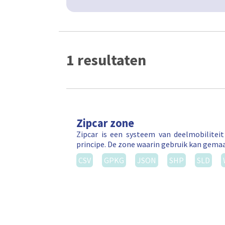
1 resultaten
Zipcar zone
Zipcar is een systeem van deelmobilitei
principe. De zone waarin gebruik kan gema
CSV
GPKG
JSON
SHP
SLD