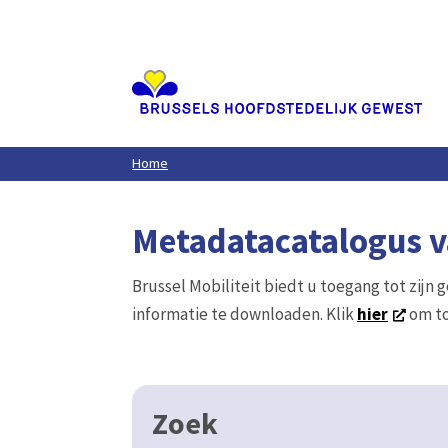
Aller
au
contenu
principal
Home
Metadatacatalogus va
Brussel Mobiliteit biedt u toegang tot zijn 
informatie te downloaden. Klik
hier
om to
Zoek