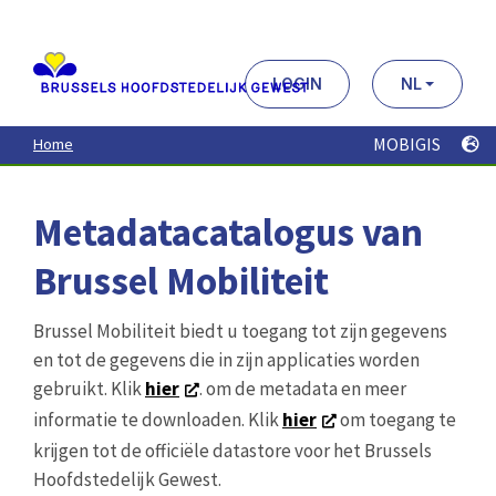
Aller
au
contenu
principal
LOGIN
NL
MOBIGIS
Home
Metadatacatalogus van
Brussel Mobiliteit
Brussel Mobiliteit biedt u toegang tot zijn gegevens
en tot de gegevens die in zijn applicaties worden
gebruikt. Klik
hier
. om de metadata en meer
informatie te downloaden. Klik
hier
om toegang te
krijgen tot de officiële datastore voor het Brussels
Hoofdstedelijk Gewest.