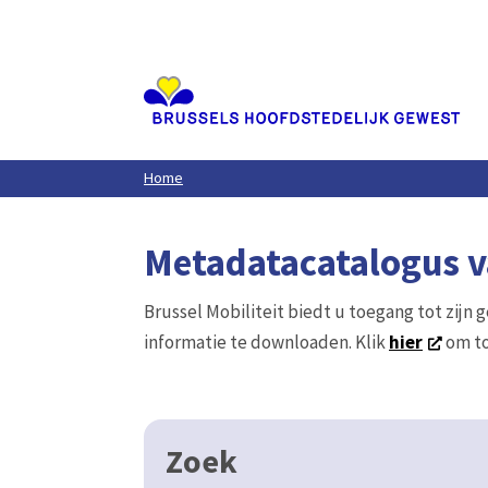
Aller
au
contenu
principal
Home
Metadatacatalogus va
Brussel Mobiliteit biedt u toegang tot zijn 
informatie te downloaden. Klik
hier
om to
Zoek