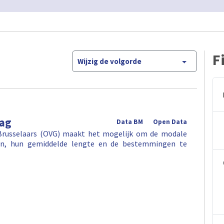
F
Wijzig de volgorde
rag
Data BM
Open Data
Brusselaars (OVG) maakt het mogelijk om de modale
gen, hun gemiddelde lengte en de bestemmingen te