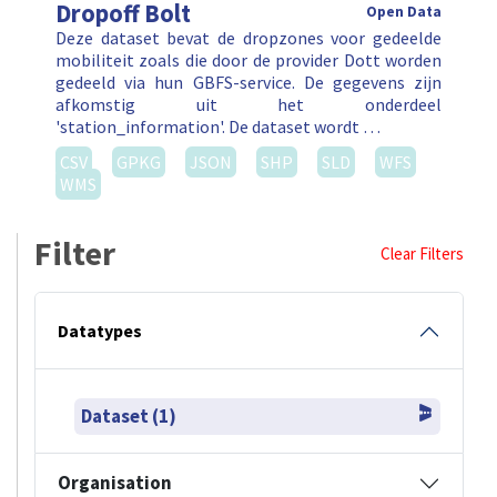
Dropoff Bolt
Open Data
Deze dataset bevat de dropzones voor gedeelde
mobiliteit zoals die door de provider Dott worden
gedeeld via hun GBFS-service. De gegevens zijn
afkomstig uit het onderdeel
'station_information'. De dataset wordt …
CSV
GPKG
JSON
SHP
SLD
WFS
WMS
Filter
Clear Filters
Datatypes
Dataset (1)
Organisation