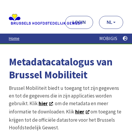
Aller
au
contenu
principal
LOGIN
NL
MOBIGIS
Home
Metadatacatalogus van
Brussel Mobiliteit
Brussel Mobiliteit biedt u toegang tot zijn gegevens
en tot de gegevens die in zijn applicaties worden
gebruikt. Klik
hier
. om de metadata en meer
informatie te downloaden. Klik
hier
om toegang te
krijgen tot de officiële datastore voor het Brussels
Hoofdstedelijk Gewest.