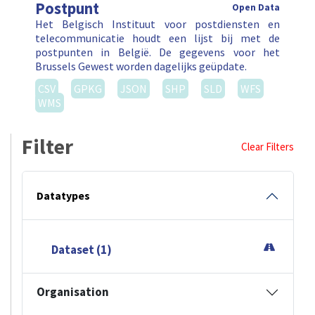
Postpunt
Open Data
Het Belgisch Instituut voor postdiensten en
telecommunicatie houdt een lijst bij met de
postpunten in België. De gegevens voor het
Brussels Gewest worden dagelijks geüpdate.
CSV
GPKG
JSON
SHP
SLD
WFS
WMS
Filter
Clear Filters
Datatypes
Dataset (1)
Organisation