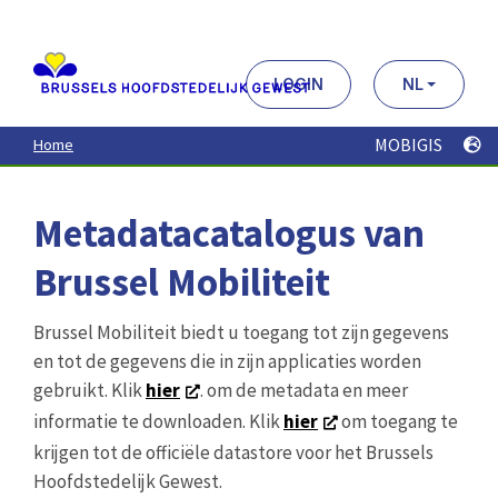
Aller
au
contenu
principal
LOGIN
NL
MOBIGIS
Home
Metadatacatalogus van
Brussel Mobiliteit
Brussel Mobiliteit biedt u toegang tot zijn gegevens
en tot de gegevens die in zijn applicaties worden
gebruikt. Klik
hier
. om de metadata en meer
informatie te downloaden. Klik
hier
om toegang te
krijgen tot de officiële datastore voor het Brussels
Hoofdstedelijk Gewest.