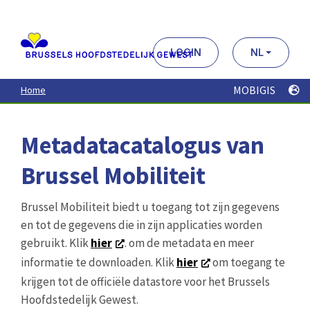
Aller
au
contenu
principal
LOGIN
NL
MOBIGIS
Home
Metadatacatalogus van
Brussel Mobiliteit
Brussel Mobiliteit biedt u toegang tot zijn gegevens
en tot de gegevens die in zijn applicaties worden
gebruikt. Klik
hier
. om de metadata en meer
informatie te downloaden. Klik
hier
om toegang te
krijgen tot de officiële datastore voor het Brussels
Hoofdstedelijk Gewest.