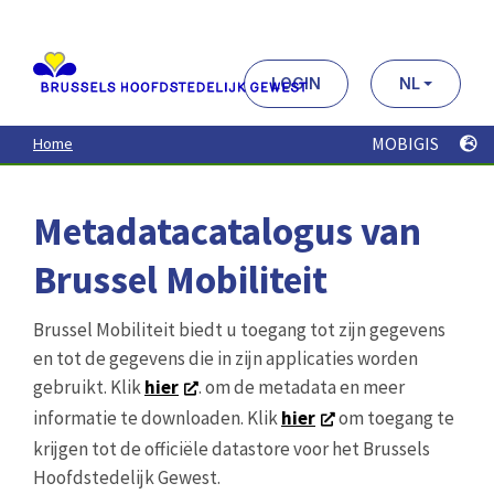
Aller
au
contenu
principal
LOGIN
NL
MOBIGIS
Home
Metadatacatalogus van
Brussel Mobiliteit
Brussel Mobiliteit biedt u toegang tot zijn gegevens
en tot de gegevens die in zijn applicaties worden
gebruikt. Klik
hier
. om de metadata en meer
informatie te downloaden. Klik
hier
om toegang te
krijgen tot de officiële datastore voor het Brussels
Hoofdstedelijk Gewest.