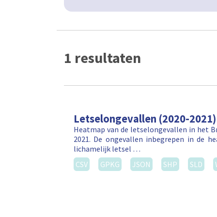
1 resultaten
Letselongevallen (2020-2021)
Heatmap van de letselongevallen in het Br
2021. De ongevallen inbegrepen in de h
lichamelijk letsel …
CSV
GPKG
JSON
SHP
SLD