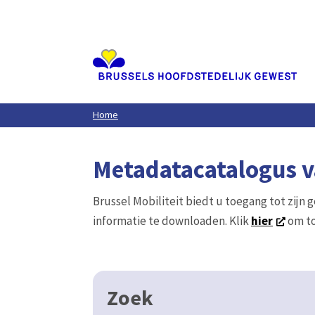
Aller
au
contenu
principal
Home
Metadatacatalogus va
Brussel Mobiliteit biedt u toegang tot zijn 
informatie te downloaden. Klik
hier
om to
Zoek