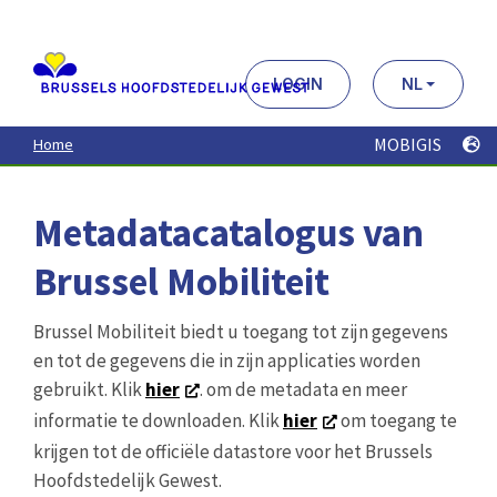
Aller
au
contenu
principal
LOGIN
NL
MOBIGIS
Home
Metadatacatalogus van
Brussel Mobiliteit
Brussel Mobiliteit biedt u toegang tot zijn gegevens
en tot de gegevens die in zijn applicaties worden
gebruikt. Klik
hier
. om de metadata en meer
informatie te downloaden. Klik
hier
om toegang te
krijgen tot de officiële datastore voor het Brussels
Hoofdstedelijk Gewest.