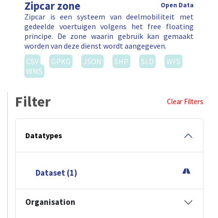
Zipcar zone
Open Data
Zipcar is een systeem van deelmobiliteit met
gedeelde voertuigen volgens het free floating
principe. De zone waarin gebruik kan gemaakt
worden van deze dienst wordt aangegeven.
CSV
GPKG
JSON
SHP
SLD
WFS
WMS
Filter
Clear Filters
Datatypes
Dataset (1)
Organisation