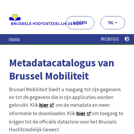
Aller
au
contenu
principal
LOGIN
NL
MOBIGIS
Home
Metadatacatalogus van
Brussel Mobiliteit
Brussel Mobiliteit biedt u toegang tot zijn gegevens
en tot de gegevens die in zijn applicaties worden
gebruikt. Klik
hier
. om de metadata en meer
informatie te downloaden. Klik
hier
om toegang te
krijgen tot de officiële datastore voor het Brussels
Hoofdstedelijk Gewest.