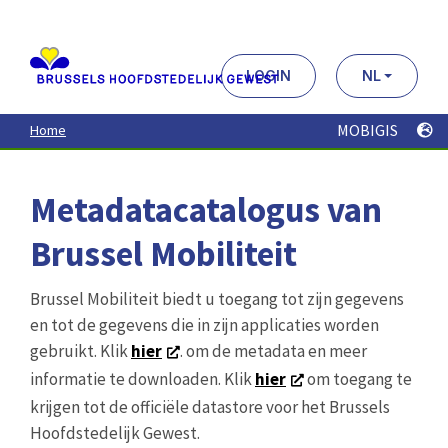
Aller
au
contenu
principal
LOGIN
NL
MOBIGIS
Home
Metadatacatalogus van
Brussel Mobiliteit
Brussel Mobiliteit biedt u toegang tot zijn gegevens
en tot de gegevens die in zijn applicaties worden
gebruikt. Klik
hier
. om de metadata en meer
informatie te downloaden. Klik
hier
om toegang te
krijgen tot de officiële datastore voor het Brussels
Hoofdstedelijk Gewest.