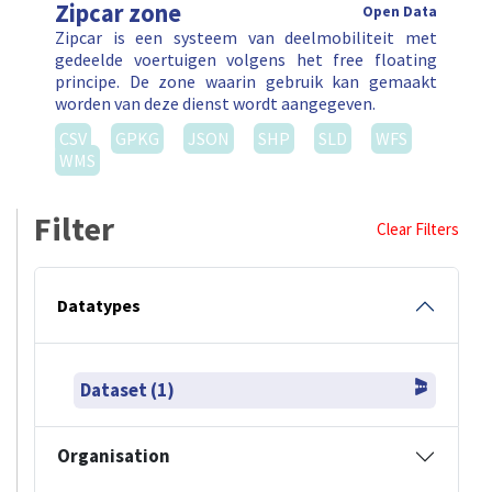
Zipcar zone
Open Data
Zipcar is een systeem van deelmobiliteit met
gedeelde voertuigen volgens het free floating
principe. De zone waarin gebruik kan gemaakt
worden van deze dienst wordt aangegeven.
CSV
GPKG
JSON
SHP
SLD
WFS
WMS
Filter
Clear Filters
Datatypes
Dataset (1)
Organisation