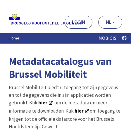
Aller
au
contenu
principal
LOGIN
NL
MOBIGIS
Home
Metadatacatalogus van
Brussel Mobiliteit
Brussel Mobiliteit biedt u toegang tot zijn gegevens
en tot de gegevens die in zijn applicaties worden
gebruikt. Klik
hier
. om de metadata en meer
informatie te downloaden. Klik
hier
om toegang te
krijgen tot de officiële datastore voor het Brussels
Hoofdstedelijk Gewest.