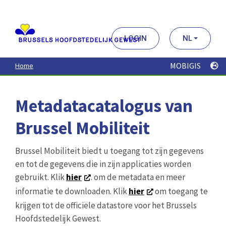
Aller
au
contenu
principal
LOGIN
NL
MOBIGIS
Home
Metadatacatalogus van
Brussel Mobiliteit
Brussel Mobiliteit biedt u toegang tot zijn gegevens
en tot de gegevens die in zijn applicaties worden
gebruikt. Klik
hier
. om de metadata en meer
informatie te downloaden. Klik
hier
om toegang te
krijgen tot de officiële datastore voor het Brussels
Hoofdstedelijk Gewest.