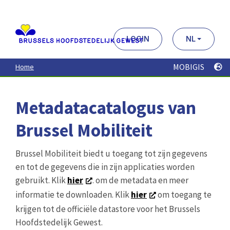
Aller
au
contenu
principal
LOGIN
NL
MOBIGIS
Home
Metadatacatalogus van
Brussel Mobiliteit
Brussel Mobiliteit biedt u toegang tot zijn gegevens
en tot de gegevens die in zijn applicaties worden
gebruikt. Klik
hier
. om de metadata en meer
informatie te downloaden. Klik
hier
om toegang te
krijgen tot de officiële datastore voor het Brussels
Hoofdstedelijk Gewest.