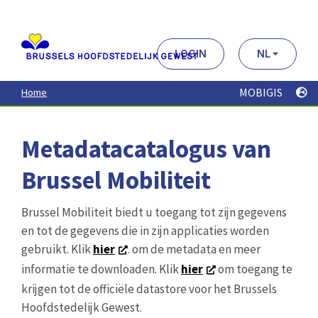
Aller
au
contenu
principal
LOGIN
NL
MOBIGIS
Home
Metadatacatalogus van
Brussel Mobiliteit
Brussel Mobiliteit biedt u toegang tot zijn gegevens
en tot de gegevens die in zijn applicaties worden
gebruikt. Klik
hier
. om de metadata en meer
informatie te downloaden. Klik
hier
om toegang te
krijgen tot de officiële datastore voor het Brussels
Hoofdstedelijk Gewest.