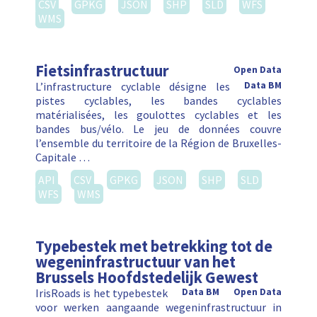
CSV
GPKG
JSON
SHP
SLD
WFS
WMS
Fietsinfrastructuur
Open Data
L’infrastructure cyclable désigne les
Data BM
pistes cyclables, les bandes cyclables
matérialisées, les goulottes cyclables et les
bandes bus/vélo. Le jeu de données couvre
l’ensemble du territoire de la Région de Bruxelles-
Capitale …
API
CSV
GPKG
JSON
SHP
SLD
WFS
WMS
Typebestek met betrekking tot de
wegeninfrastructuur van het
Brussels Hoofdstedelijk Gewest
IrisRoads is het typebestek
Data BM
Open Data
voor werken aangaande wegeninfrastructuur in