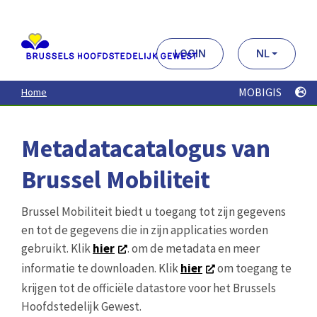
Aller
au
contenu
principal
LOGIN
NL
MOBIGIS
Home
Metadatacatalogus van
Brussel Mobiliteit
Brussel Mobiliteit biedt u toegang tot zijn gegevens
en tot de gegevens die in zijn applicaties worden
gebruikt. Klik
hier
. om de metadata en meer
informatie te downloaden. Klik
hier
om toegang te
krijgen tot de officiële datastore voor het Brussels
Hoofdstedelijk Gewest.