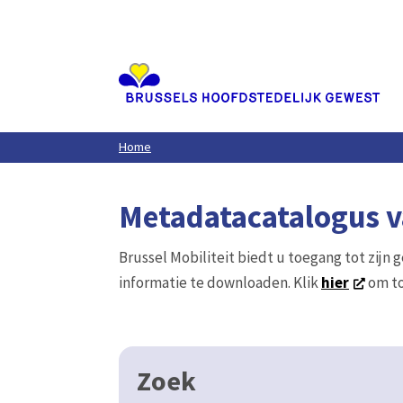
Aller
au
contenu
principal
Home
Metadatacatalogus va
Brussel Mobiliteit biedt u toegang tot zijn 
informatie te downloaden. Klik
hier
om to
Zoek