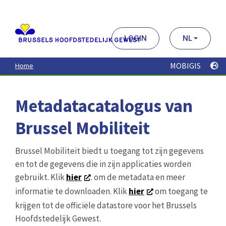
Aller
au
contenu
principal
LOGIN
NL
MOBIGIS
Home
Metadatacatalogus van
Brussel Mobiliteit
Brussel Mobiliteit biedt u toegang tot zijn gegevens
en tot de gegevens die in zijn applicaties worden
gebruikt. Klik
hier
. om de metadata en meer
informatie te downloaden. Klik
hier
om toegang te
krijgen tot de officiële datastore voor het Brussels
Hoofdstedelijk Gewest.