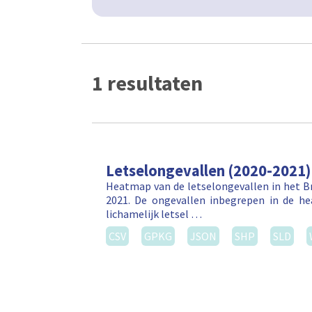
1 resultaten
Letselongevallen (2020-2021)
Heatmap van de letselongevallen in het Br
2021. De ongevallen inbegrepen in de h
lichamelijk letsel …
CSV
GPKG
JSON
SHP
SLD