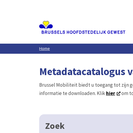
Aller
au
contenu
principal
Home
Metadatacatalogus va
Brussel Mobiliteit biedt u toegang tot zijn 
informatie te downloaden. Klik
hier
om to
Zoek