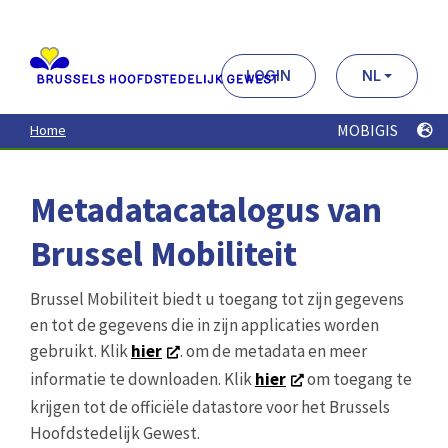
Aller
au
contenu
principal
LOGIN
NL
MOBIGIS
Home
Metadatacatalogus van
Brussel Mobiliteit
Brussel Mobiliteit biedt u toegang tot zijn gegevens
en tot de gegevens die in zijn applicaties worden
gebruikt. Klik
hier
. om de metadata en meer
informatie te downloaden. Klik
hier
om toegang te
krijgen tot de officiële datastore voor het Brussels
Hoofdstedelijk Gewest.