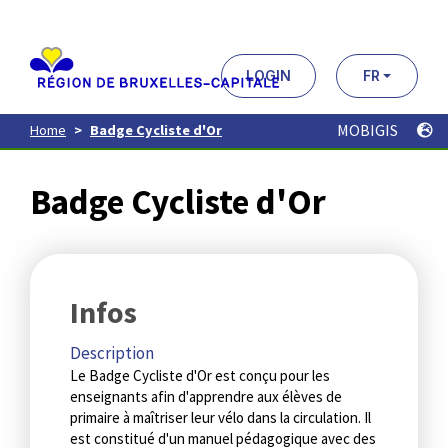
Aller
au
contenu
principal
LOGIN
FR
MOBIGIS
Home
Badge Cycliste d'Or
Badge Cycliste d'Or
Infos
Description
Le Badge Cycliste d'Or est conçu pour les
enseignants afin d'apprendre aux élèves de
primaire à maîtriser leur vélo dans la circulation. Il
est constitué d'un manuel pédagogique avec des